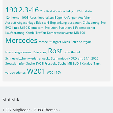
190
2.3-16
2.5-16
4 WR ohne Felgen
124 Cabrio
124 Kombi
190E
Abschlepphaken; Bügel
Anfänger
Ausfahrt
Auspuff Abgasanlage Edelstahl
Beplankung ausbauen
Clubzeitung
Evo
EVO II mit 8.669 Kilometern
Evolution
Evolution II
Federspeicher
Kaufberatung
Kombi-Treffen
Kompressionverte
MB 190
Mercedes
Messe Stuttgart
Mess Retro Stuttgart
Rost
Niveauregulierung
Reinigung
Schalthebel
Schneewittchen wieder erweckt
Stammtisch NORD am. 24.1. 2020
Stossdämpfer
Suche EVO II Prospekt
Suche MB EVO II Katalog
Tank
W201
verschiedenes
W201 16V
Statistik
1.307 Mitglieder
7.083 Themen