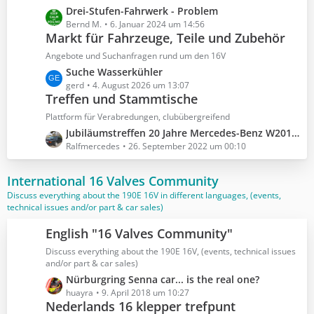
t
L
Drei-Stufen-Fahrwerk - Problem
e
e
Bernd M.
6. Januar 2024 um 14:56
B
Markt für Fahrzeuge, Teile und Zubehör
t
e
z
Angebote und Suchanfragen rund um den 16V
i
t
L
Suche Wasserkühler
t
e
e
gerd
4. August 2026 um 13:07
r
B
Treffen und Stammtische
t
ä
e
z
Plattform für Verabredungen, clubübergreifend
g
i
t
e
L
Jubiläumstreffen 20 Jahre Mercedes-Benz W201 16V Club e.V.
t
e
e
Ralfmercedes
26. September 2022 um 00:10
r
B
t
ä
e
z
International 16 Valves Community
g
i
t
e
Discuss everything about the 190E 16V in different languages, (events,
t
e
technical issues and/or part & car sales)
r
B
ä
e
English "16 Valves Community"
g
i
Discuss everything about the 190E 16V, (events, technical issues
e
t
and/or part & car sales)
r
L
Nürburgring Senna car... is the real one?
ä
e
huayra
9. April 2018 um 10:27
g
Nederlands 16 klepper trefpunt
t