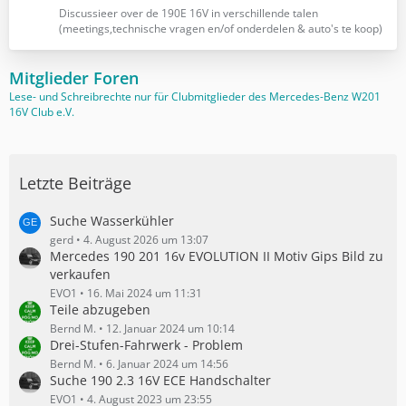
e
z
Discussieer over de 190E 16V in verschillende talen
t
(meetings,technische vragen en/of onderdelen & auto's te koop)
e
B
Mitglieder Foren
e
Lese- und Schreibrechte nur für Clubmitglieder des Mercedes-Benz W201
i
16V Club e.V.
t
r
ä
g
Letzte Beiträge
e
Suche Wasserkühler
gerd
4. August 2026 um 13:07
Mercedes 190 201 16v EVOLUTION II Motiv Gips Bild zu
verkaufen
EVO1
16. Mai 2024 um 11:31
Teile abzugeben
Bernd M.
12. Januar 2024 um 10:14
Drei-Stufen-Fahrwerk - Problem
Bernd M.
6. Januar 2024 um 14:56
Suche 190 2.3 16V ECE Handschalter
EVO1
4. August 2023 um 23:55