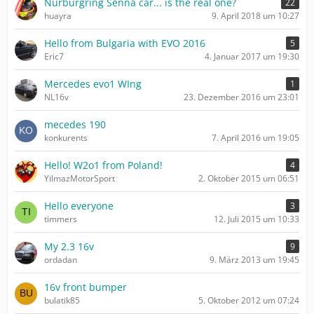
Nürburgring Senna car... is the real one?
22
huayra
9. April 2018 um 10:27
Hello from Bulgaria with EVO 2016
5
Eric7
4. Januar 2017 um 19:30
Mercedes evo1 WIng
1
NL16v
23. Dezember 2016 um 23:01
mecedes 190
konkurents
7. April 2016 um 19:05
Hello! W2o1 from Poland!
4
YilmazMotorSport
2. Oktober 2015 um 06:51
Hello everyone
3
timmers
12. Juli 2015 um 10:33
My 2.3 16v
9
ordadan
9. März 2013 um 19:45
16v front bumper
bulatik85
5. Oktober 2012 um 07:24