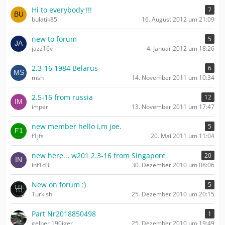
Hi to everybody !!!
7
bulatik85
16. August 2012 um 21:09
new to forum
5
jazz16v
4. Januar 2012 um 18:26
2.3-16 1984 Belarus
6
msh
14. November 2011 um 10:34
2.5-16 from russia
12
imper
13. November 2011 um 17:47
new member hello i,m joe.
5
f1jfs
20. Mai 2011 um 11:04
new here... w201 2.3-16 from Singapore
20
inf1d3l
30. Dezember 2010 um 08:06
New on forum :)
5
Turkish
25. Dezember 2010 um 20:15
Part Nr2018850498
1
gelber 190iger
25. Dezember 2010 um 19:49