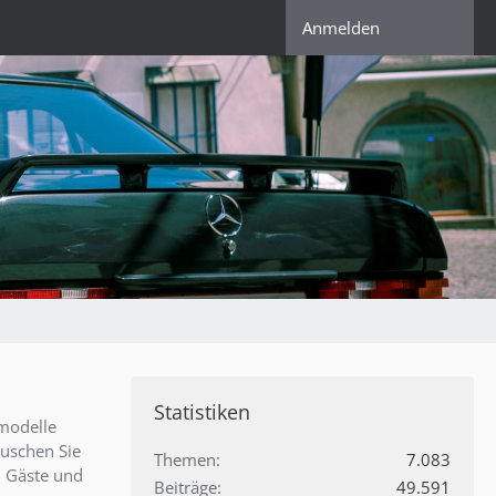
Anmelden
Statistiken
modelle
auschen Sie
Themen
7.083
. Gäste und
Beiträge
49.591