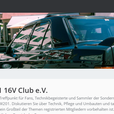
16V Club e.V.
effpunkt für Fans, Technikbegeisterte und Sammler der Sonder
W201. Diskutieren Sie über Technik, Pflege und Umbauten und t
ein Großteil der Themen registrierten Mitgliedern vorbehalten ist