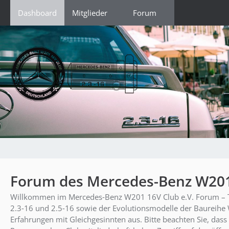
Dashboard
Mitglieder
Forum
Forum des Mercedes-Benz W201 
Willkommen im Mercedes‑Benz W201 16V Club e.V. Forum – Tr
2.3‑16 und 2.5‑16 sowie der Evolutionsmodelle der Baureihe 
Erfahrungen mit Gleichgesinnten aus. Bitte beachten Sie, dass 