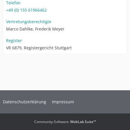
Telefon
+49 (0) 155 61966462
Vertretungsberechtigte
Marco Dahlke, Frederik Meyer
Register
VR 6879, Registergericht Stuttgart
Datenschutzerklärung
Impressum
Community-Software:
WoltLab Suite™