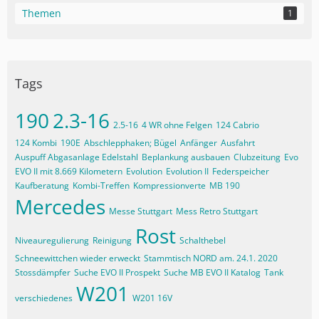
Themen
1
Tags
190
2.3-16
2.5-16
4 WR ohne Felgen
124 Cabrio
124 Kombi
190E
Abschlepphaken; Bügel
Anfänger
Ausfahrt
Auspuff Abgasanlage Edelstahl
Beplankung ausbauen
Clubzeitung
Evo
EVO II mit 8.669 Kilometern
Evolution
Evolution II
Federspeicher
Kaufberatung
Kombi-Treffen
Kompressionverte
MB 190
Mercedes
Messe Stuttgart
Mess Retro Stuttgart
Rost
Niveauregulierung
Reinigung
Schalthebel
Schneewittchen wieder erweckt
Stammtisch NORD am. 24.1. 2020
Stossdämpfer
Suche EVO II Prospekt
Suche MB EVO II Katalog
Tank
W201
verschiedenes
W201 16V