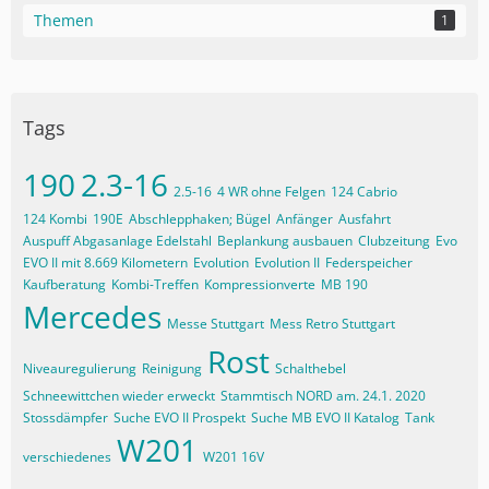
Themen
1
Tags
190
2.3-16
2.5-16
4 WR ohne Felgen
124 Cabrio
124 Kombi
190E
Abschlepphaken; Bügel
Anfänger
Ausfahrt
Auspuff Abgasanlage Edelstahl
Beplankung ausbauen
Clubzeitung
Evo
EVO II mit 8.669 Kilometern
Evolution
Evolution II
Federspeicher
Kaufberatung
Kombi-Treffen
Kompressionverte
MB 190
Mercedes
Messe Stuttgart
Mess Retro Stuttgart
Rost
Niveauregulierung
Reinigung
Schalthebel
Schneewittchen wieder erweckt
Stammtisch NORD am. 24.1. 2020
Stossdämpfer
Suche EVO II Prospekt
Suche MB EVO II Katalog
Tank
W201
verschiedenes
W201 16V