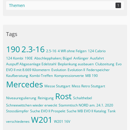
Themen
1
Tags
190
2.3-16
2.5-16
4 WR ohne Felgen
124 Cabrio
124 Kombi
190E
Abschlepphaken; Bügel
Anfänger
Ausfahrt
Auspuff Abgasanlage Edelstahl
Beplankung ausbauen
Clubzeitung
Evo
EVO II mit 8.669 Kilometern
Evolution
Evolution II
Federspeicher
Kaufberatung
Kombi-Treffen
Kompressionverte
MB 190
Mercedes
Messe Stuttgart
Mess Retro Stuttgart
Rost
Niveauregulierung
Reinigung
Schalthebel
Schneewittchen wieder erweckt
Stammtisch NORD am. 24.1. 2020
Stossdämpfer
Suche EVO II Prospekt
Suche MB EVO II Katalog
Tank
W201
verschiedenes
W201 16V