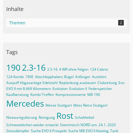
Inhalte
Themen
2
Tags
190
2.3-16
2.5-16
4 WR ohne Felgen
124 Cabrio
124 Kombi
190E
Abschlepphaken; Bügel
Anfänger
Ausfahrt
Auspuff Abgasanlage Edelstahl
Beplankung ausbauen
Clubzeitung
Evo
EVO II mit 8.669 Kilometern
Evolution
Evolution II
Federspeicher
Kaufberatung
Kombi-Treffen
Kompressionverte
MB 190
Mercedes
Messe Stuttgart
Mess Retro Stuttgart
Rost
Niveauregulierung
Reinigung
Schalthebel
Schneewittchen wieder erweckt
Stammtisch NORD am. 24.1. 2020
Stossdämpfer
Suche EVO II Prospekt
Suche MB EVO II Katalog
Tank