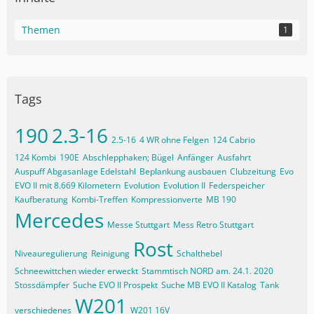
Themen
1
Tags
190
2.3-16
2.5-16
4 WR ohne Felgen
124 Cabrio
124 Kombi
190E
Abschlepphaken; Bügel
Anfänger
Ausfahrt
Auspuff Abgasanlage Edelstahl
Beplankung ausbauen
Clubzeitung
Evo
EVO II mit 8.669 Kilometern
Evolution
Evolution II
Federspeicher
Kaufberatung
Kombi-Treffen
Kompressionverte
MB 190
Mercedes
Messe Stuttgart
Mess Retro Stuttgart
Rost
Niveauregulierung
Reinigung
Schalthebel
Schneewittchen wieder erweckt
Stammtisch NORD am. 24.1. 2020
Stossdämpfer
Suche EVO II Prospekt
Suche MB EVO II Katalog
Tank
W201
verschiedenes
W201 16V