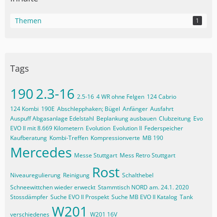
Themen
1
Tags
190
2.3-16
2.5-16
4 WR ohne Felgen
124 Cabrio
124 Kombi
190E
Abschlepphaken; Bügel
Anfänger
Ausfahrt
Auspuff Abgasanlage Edelstahl
Beplankung ausbauen
Clubzeitung
Evo
EVO II mit 8.669 Kilometern
Evolution
Evolution II
Federspeicher
Kaufberatung
Kombi-Treffen
Kompressionverte
MB 190
Mercedes
Messe Stuttgart
Mess Retro Stuttgart
Rost
Niveauregulierung
Reinigung
Schalthebel
Schneewittchen wieder erweckt
Stammtisch NORD am. 24.1. 2020
Stossdämpfer
Suche EVO II Prospekt
Suche MB EVO II Katalog
Tank
W201
verschiedenes
W201 16V