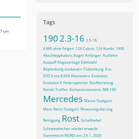
Tags
17 um
190
2.3-16
2.5-16
4 WR ohne Felgen
124 Cabrio
124 Kombi
190E
Abschlepphaken; Bügel
Anfänger
Ausfahrt
Auspuff Abgasanlage Edelstahl
Beplankung ausbauen
Clubzeitung
Evo
EVO II mit 8.669 Kilometern
Evolution
Evolution II
Federspeicher
Kaufberatung
Kombi-Treffen
Kompressionverte
MB 190
Mercedes
Messe Stuttgart
Mess Retro Stuttgart
Niveauregulierung
Rost
Reinigung
Schalthebel
Schneewittchen wieder erweckt
Stammtisch NORD am. 24.1. 2020