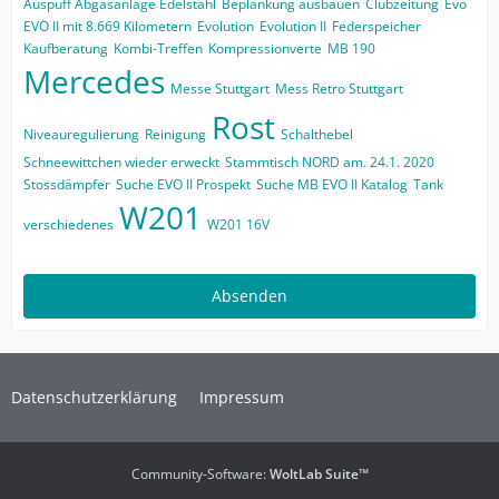
Auspuff Abgasanlage Edelstahl
Beplankung ausbauen
Clubzeitung
Evo
EVO II mit 8.669 Kilometern
Evolution
Evolution II
Federspeicher
Kaufberatung
Kombi-Treffen
Kompressionverte
MB 190
Mercedes
Messe Stuttgart
Mess Retro Stuttgart
Rost
Niveauregulierung
Reinigung
Schalthebel
Schneewittchen wieder erweckt
Stammtisch NORD am. 24.1. 2020
Stossdämpfer
Suche EVO II Prospekt
Suche MB EVO II Katalog
Tank
W201
verschiedenes
W201 16V
Datenschutzerklärung
Impressum
Community-Software:
WoltLab Suite™