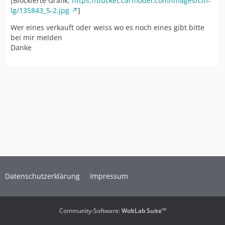
[Blockierte Grafik:
https://bucket.carmodel.com/images/cm-
lg/135843_5-2.jpg
]
Wer eines verkauft oder weiss wo es noch eines gibt bitte
bei mir melden
Danke
Datenschutzerklärung
Impressum
Community-Software:
WoltLab Suite™