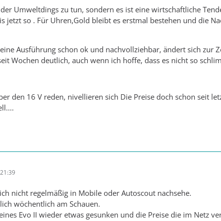
t der Umweltdings zu tun, sondern es ist eine wirtschaftliche Ten
is jetzt so . Für Uhren,Gold bleibt es erstmal bestehen und die Na
eine Ausführung schon ok und nachvollziehbar, ändert sich zur Zei
seit Wochen deutlich, auch wenn ich hoffe, dass es nicht so schlim
ber den 16 V reden, nivellieren sich Die Preise doch schon seit l
l....
21:39
s ich nicht regelmäßig in Mobile oder Autoscout nachsehe.
tlich wöchentlich am Schauen.
e eines Evo II wieder etwas gesunken und die Preise die im Netz v