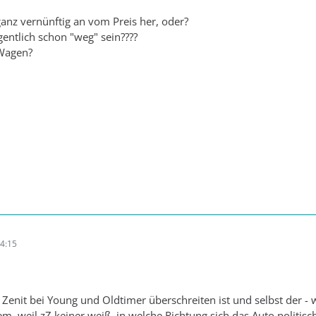
ganz vernünftig an vom Preis her, oder?
entlich schon "weg" sein????
Wagen?
4:15
r Zenit bei Young und Oldtimer überschreiten ist und selbst der - 
llem, weil zZ keiner weiß, in welche Richtung sich das Auto politis