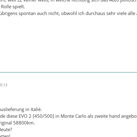
olle spielt.
übrigens spontan auch nicht, obwohl ich durchaus sehr viele alle A
0:13
slieferung in Italië.
de diese EVO 2 [450/500] in Monte Carlo als zweite hand angebo
iginal 58800km.
Heute?
rten!