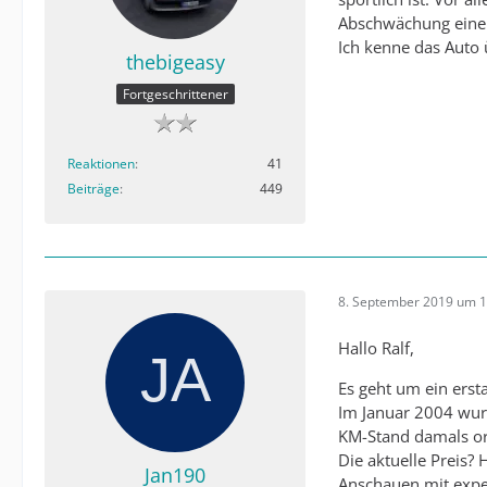
Abschwächung eine R
Ich kenne das Auto 
thebigeasy
Fortgeschrittener
Reaktionen
41
Beiträge
449
8. September 2019 um 1
Hallo Ralf,
Es geht um ein erstau
Im Januar 2004 wur
KM-Stand damals or
Die aktuelle Preis? 
Jan190
Anschauen mit expe