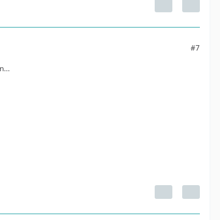
#7
...