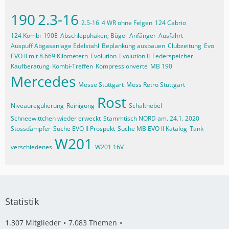
190
2.3-16
2.5-16
4 WR ohne Felgen
124 Cabrio
124 Kombi
190E
Abschlepphaken; Bügel
Anfänger
Ausfahrt
Auspuff Abgasanlage Edelstahl
Beplankung ausbauen
Clubzeitung
Evo
EVO II mit 8.669 Kilometern
Evolution
Evolution II
Federspeicher
Kaufberatung
Kombi-Treffen
Kompressionverte
MB 190
Mercedes
Messe Stuttgart
Mess Retro Stuttgart
Rost
Niveauregulierung
Reinigung
Schalthebel
Schneewittchen wieder erweckt
Stammtisch NORD am. 24.1. 2020
Stossdämpfer
Suche EVO II Prospekt
Suche MB EVO II Katalog
Tank
W201
verschiedenes
W201 16V
Statistik
1.307 Mitglieder
7.083 Themen