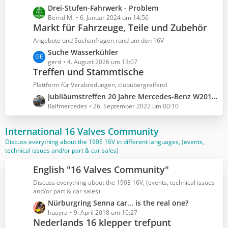
t
L
Drei-Stufen-Fahrwerk - Problem
e
e
Bernd M.
6. Januar 2024 um 14:56
B
Markt für Fahrzeuge, Teile und Zubehör
t
e
z
Angebote und Suchanfragen rund um den 16V
i
t
L
Suche Wasserkühler
t
e
e
gerd
4. August 2026 um 13:07
r
B
Treffen und Stammtische
t
ä
e
z
Plattform für Verabredungen, clubübergreifend
g
i
t
e
L
Jubiläumstreffen 20 Jahre Mercedes-Benz W201 16V Club e.V.
t
e
e
Ralfmercedes
26. September 2022 um 00:10
r
B
t
ä
e
z
International 16 Valves Community
g
i
t
e
Discuss everything about the 190E 16V in different languages, (events,
t
e
technical issues and/or part & car sales)
r
B
ä
e
English "16 Valves Community"
g
i
Discuss everything about the 190E 16V, (events, technical issues
e
t
and/or part & car sales)
r
L
Nürburgring Senna car... is the real one?
ä
e
huayra
9. April 2018 um 10:27
g
Nederlands 16 klepper trefpunt
t