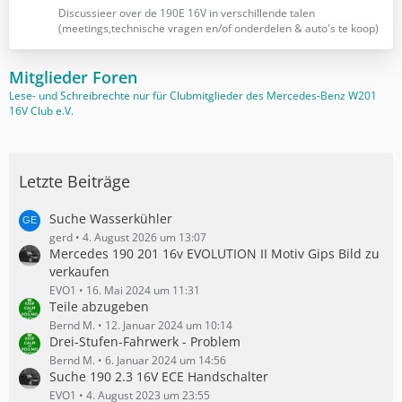
e
z
Discussieer over de 190E 16V in verschillende talen
t
(meetings,technische vragen en/of onderdelen & auto's te koop)
e
B
Mitglieder Foren
e
Lese- und Schreibrechte nur für Clubmitglieder des Mercedes-Benz W201
i
16V Club e.V.
t
r
ä
g
Letzte Beiträge
e
Suche Wasserkühler
gerd
4. August 2026 um 13:07
Mercedes 190 201 16v EVOLUTION II Motiv Gips Bild zu
verkaufen
EVO1
16. Mai 2024 um 11:31
Teile abzugeben
Bernd M.
12. Januar 2024 um 10:14
Drei-Stufen-Fahrwerk - Problem
Bernd M.
6. Januar 2024 um 14:56
Suche 190 2.3 16V ECE Handschalter
EVO1
4. August 2023 um 23:55